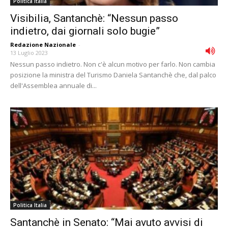
Politica Italia
Visibilia, Santanchè: “Nessun passo
indietro, dai giornali solo bugie”
Redazione Nazionale
-
13 Luglio 2023
Nessun passo indietro. Non c'è alcun motivo per farlo. Non cambia
posizione la ministra del Turismo Daniela Santanchè che, dal palco
dell'Assemblea annuale di...
Politica Italia
Santanchè in Senato: “Mai avuto avvisi di