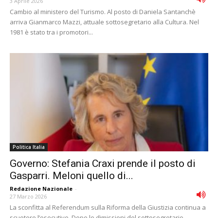
3 Aprile 2026
Cambio al ministero del Turismo. Al posto di Daniela Santanchè
arriva Gianmarco Mazzi, attuale sottosegretario alla Cultura. Nel
1981 è stato tra i promotori...
Politica Italia
Governo: Stefania Craxi prende il posto di
Gasparri. Meloni quello di...
Redazione Nazionale
-
27 Marzo 2026
La sconfitta al Referendum sulla Riforma della Giustizia continua a
scuotere l’esecutivo. Dopo le dimissioni del sottosegretario