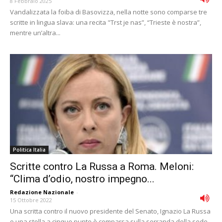
8 Febbraio 2025
Vandalizzata la foiba di Basovizza, nella notte sono comparse tre
scritte in lingua slava: una recita "Trst je nas”, “Trieste è nostra”,
mentre un’altra...
Politica Italia
Scritte contro La Russa a Roma. Meloni:
“Clima d’odio, nostro impegno...
Redazione Nazionale
-
15 Ottobre 2022
Una scritta contro il nuovo presidente del Senato, Ignazio La Russa
e una stella a cinque punte è comparsa sulla serranda della sede