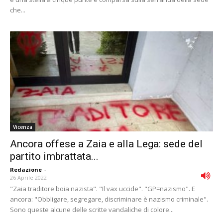
che...
Vicenza
Ancora offese a Zaia e alla Lega: sede del
partito imbrattata...
Redazione
-
26 Aprile 2022
"Zaia traditore boia nazista". "Il vax uccide". "GP=nazismo". E
ancora: "Obbligare, segregare, discriminare è nazismo criminale".
Sono queste alcune delle scritte vandaliche di colore...