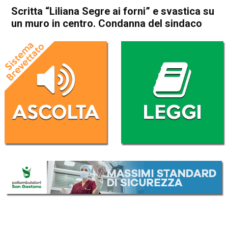
Scritta “Liliana Segre ai forni” e svastica su
un muro in centro. Condanna del sindaco
Home
Vicenza
Cronaca
In Evidenza
Vicenza
Scritta “Liliana Segre ai forni”
e svastica su un muro in
centro. Condanna del sindaco
Da
Redazione
29 Febbraio 2020
(aggiornato il
29 Febbraio 2020 23:54
)
ASCOLTA L'AUDIO