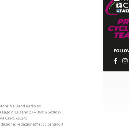
itore: Valliland Radio srl
a Lago di Lugano 27 – 36015 Schio (VI)
Iva 03945720245
edazione:
redazione@ecovicentino.it