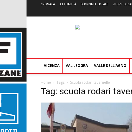
CRONACA
ATTUALITÀ
ECONOMIA LOCALE
SPORT LOCA
VICENZA
VAL LEOGRA
VALLE DELL’AGNO
Home
Tags
Scuola rodari tavernelle
Tag: scuola rodari tave