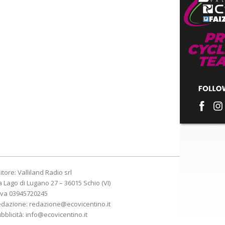
itore: Valliland Radio srl
a Lago di Lugano 27 – 36015 Schio (VI)
Iva 03945720245
edazione:
redazione@ecovicentino.it
bblicità:
info@ecovicentino.it