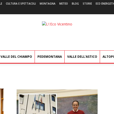
LE
CULTURA E SPETTACOLI
MONTAGNA
METEO
BLOG
STORIE
ECO ENERGETI
L'Eco
Vicentino
VALLE DEL CHIAMPO
PEDEMONTANA
VALLE DELL’ASTICO
ALTOP