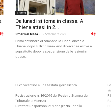
Thiene
a
Da lunedì si torna in classe. A
Thiene attesi in 2...
Omar Dal Maso
-
12 Settembre 2020
Primo tintinnare di campanella lunedì anche a
Thiene, dopo l'ultimo week end di vacanze estive e
soprattutto dopo la sospensione delle lezioni in
classe...
L’Eco Vicentino è una testata giornalistica
Ed
vi
Registrazione n. 16/2016 del Registro Stampa del
P.
Tribunale di Vicenza
R
Direttore Responsabile: Mariagrazia Bonollo
Pu