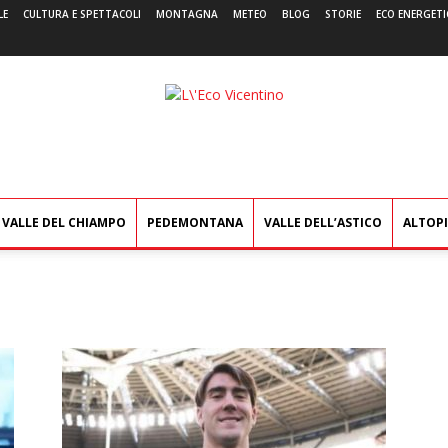
LE
CULTURA E SPETTACOLI
MONTAGNA
METEO
BLOG
STORIE
ECO ENERGETI
L'Eco
Vicentino
VALLE DEL CHIAMPO
PEDEMONTANA
VALLE DELL’ASTICO
ALTOP