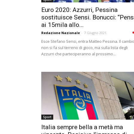
Euro 2020: Azzurri, Pessina
sostituisce Sensi. Bonucci: “Pen
ai 15mila allo...
Redazione Nazionale
-
7 Giugno 2021
Esce Stefano Sensi, entra Matteo Pessina. Il cambi
non si fa sul terreno di gioco, ma sulla lista degli
Azzurri che parteciperanno al prossimo...
Sport
Italia sempre bella a metà ma