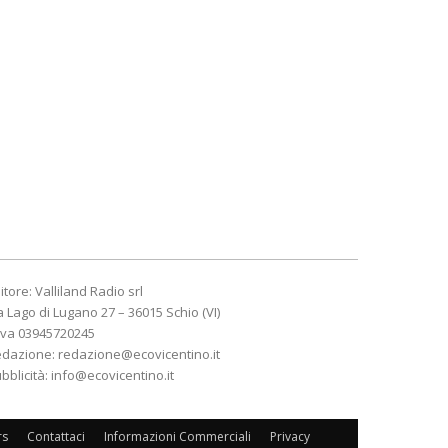
itore: Valliland Radio srl
a Lago di Lugano 27 – 36015 Schio (VI)
Iva 03945720245
edazione:
redazione@ecovicentino.it
bblicità:
info@ecovicentino.it
rs
Contattaci
Informazioni Commerciali
Privacy