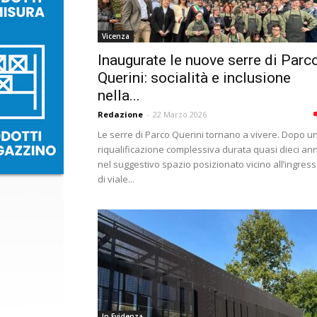
Vicenza
Inaugurate le nuove serre di Parc
Querini: socialità e inclusione
nella...
Redazione
-
22 Marzo 2026
Le serre di Parco Querini tornano a vivere. Dopo u
riqualificazione complessiva durata quasi dieci ann
nel suggestivo spazio posizionato vicino all’ingres
di viale...
In Evidenza