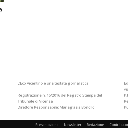
a
L’Eco Vicentino è una testata giornalistica
Ed
vi
Registrazione n. 16/2016 del Registro Stampa del
P.
Tribunale di Vicenza
R
Direttore Responsabile: Mariagrazia Bonollo
Pu
Presentazione
Newsletter
Redazione
Contributo