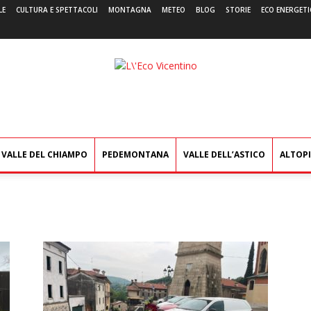
LE
CULTURA E SPETTACOLI
MONTAGNA
METEO
BLOG
STORIE
ECO ENERGETI
L'Eco
Vicentino
VALLE DEL CHIAMPO
PEDEMONTANA
VALLE DELL’ASTICO
ALTOP