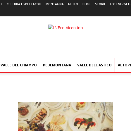
LE
CULTURA E SPETTACOLI
MONTAGNA
METEO
BLOG
STORIE
ECO ENERGETI
L'Eco
Vicentino
VALLE DEL CHIAMPO
PEDEMONTANA
VALLE DELL’ASTICO
ALTOP