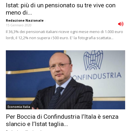
Istat: più di un pensionato su tre vive con
meno di...
Redazione Nazionale
-
15 Gennaio 2020
Il 36,3% dei pensionati italiani riceve ogni mese meno di 1.000 euro
lordi, il 12,2% non supera i 500 euro. E' la fotografia scattata...
Economia Italia
Per Boccia di Confindustria l’Itala è senza
slancio e l’Istat taglia...