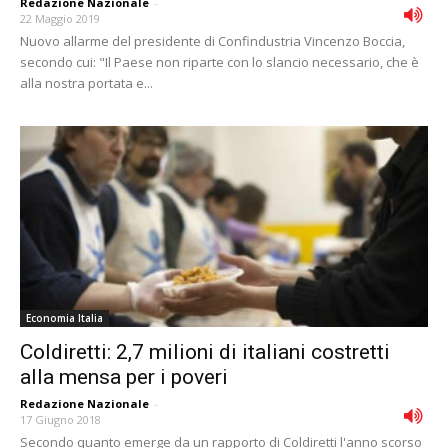
Redazione Nazionale
-
22 Maggio 2019
Nuovo allarme del presidente di Confindustria Vincenzo Boccia,
secondo cui: "Il Paese non riparte con lo slancio necessario, che è
alla nostra portata e...
Economia Italia
Coldiretti: 2,7 milioni di italiani costretti
alla mensa per i poveri
Redazione Nazionale
-
17 Giugno 2018
Secondo quanto emerge da un rapporto di Coldiretti l'anno scorso