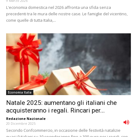
9 Marzo 2026
L'economia domestica nel 2026 affronta una sfida senza
precedenti tra le mura delle nostre case. Le famiglie del vicentino,
come quelle di tutta Italia,...
Economia Italia
Natale 2025: aumentano gli italiani che
acquisteranno i regali. Rincari per...
Redazione Nazionale
-
20 Dicembre 2025
Secondo Confcommercio, in occasione delle festività natalizie
quasi 9 italiani su 10 spenderanno fino a 300 euro per i regali, con