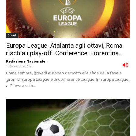
Sport
Europa League: Atalanta agli ottavi, Roma
rischia i play-off. Conference: Fiorentina...
Redazione Nazionale
-
1 Dicembre 2023
Come sempre, giovedì europeo dedicato alle sfide della fase a
gironi di Europa League e di Conference League. In Europa League,
a Ginevra solo...