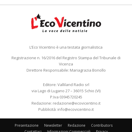
L’Eco Vicentino è una testata giornalistica
Registrazione n. 16/2016 del Registro Stampa del Tribunale di
Vicenza
Direttore Responsabile: Mariagrazia Bonollo
Editore: Valliland Radio srl
via Lago di Lugano 27 – 36015 Schio (VI)
P.Iva 03945720245
Redazione:
redazione@ecovicentino.it
Pubblicità:
info@ecovicentino.it
Presentazione
Newsletter
Redazione
Contributors
Contattaci
Informazioni Commerciali
Privacy