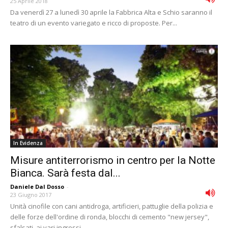
25 Aprile 2018
Da venerdì 27 a lunedì 30 aprile la Fabbrica Alta e Schio saranno il
teatro di un evento variegato e ricco di proposte. Per...
In Evidenza
Misure antiterrorismo in centro per la Notte
Bianca. Sarà festa dal...
Daniele Dal Dosso
-
23 Giugno 2017
Unità cinofile con cani antidroga, artificieri, pattuglie della polizia e
delle forze dell'ordine di ronda, blocchi di cemento "new jersey",
sfalsati, ai vari ingressi...