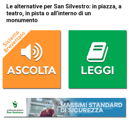
Le alternative per San Silvestro: in piazza, a
teatro, in pista o all’interno di un
monumento
Home
In Evidenza
Attualità
In Evidenza
Le alternative per San
Silvestro: in piazza, a teatro,
in pista o all’interno di un
monumento
Da
Daniele Dal Dosso
26 Dicembre 2016
(aggiornato il
3 Ottobre 2017 22:15
)