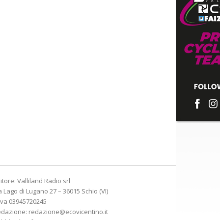
itore: Valliland Radio srl
a Lago di Lugano 27 – 36015 Schio (VI)
Iva 03945720245
edazione:
redazione@ecovicentino.it