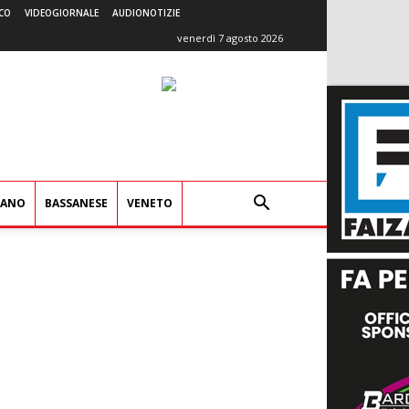
CO
VIDEOGIORNALE
AUDIONOTIZIE
venerdì 7 agosto 2026
IANO
BASSANESE
VENETO