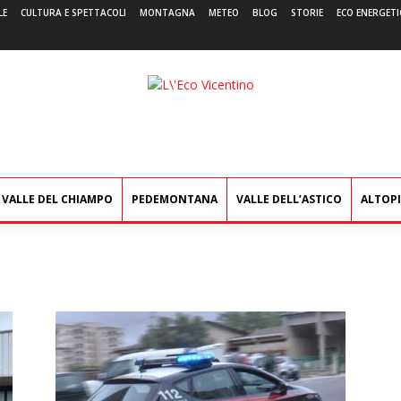
LE
CULTURA E SPETTACOLI
MONTAGNA
METEO
BLOG
STORIE
ECO ENERGETI
L'Eco
Vicentino
VALLE DEL CHIAMPO
PEDEMONTANA
VALLE DELL’ASTICO
ALTOP