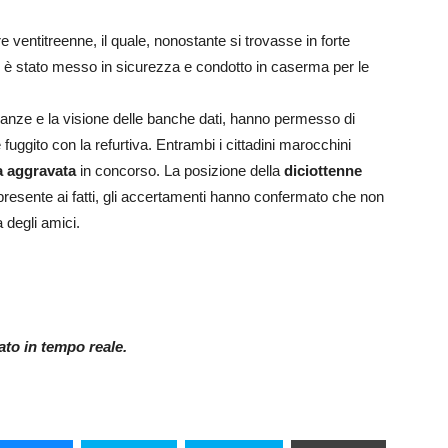
 ventitreenne, il quale, nonostante si trovasse in forte
è stato messo in sicurezza e condotto in caserma per le
ianze e la visione delle banche dati, hanno permesso di
fuggito con la refurtiva
.
Entrambi i cittadini marocchini
a aggravata
in concorso
.
La posizione della
diciottenne
esente ai fatti, gli accertamenti hanno confermato che non
a degli amici
.
nato in tempo reale.