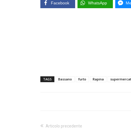
Facebook
WhatsApp
Me
TAGS
Bassano
furto
Rapina
supermercat
Articolo precedente