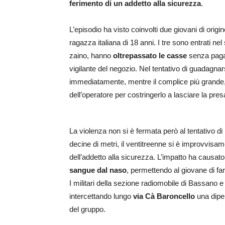
ferimento di un addetto alla sicurezza
.
L’episodio ha visto coinvolti due giovani di orig
ragazza italiana di 18 anni
.
I tre sono entrati n
zaino, hanno
oltrepassato le casse
senza pagar
vigilante del negozio
.
Nel tentativo di guadagnars
immediatamente, mentre il complice più grande, 
dell’operatore per costringerlo a lasciare la pres
La violenza non si è fermata però al tentativo d
decine di metri, il ventitreenne si è improvvisa
dell’addetto alla sicurezza
.
L’impatto ha causato 
sangue dal naso
, permettendo al giovane di f
I militari della sezione radiomobile di Bassano
intercettando lungo
via Cà Baroncello
una dipe
del gruppo
.