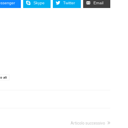
ssenger
Skype
Twitter
Email
o alì
Articolo successivo