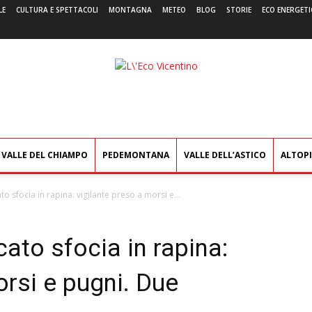
LE
CULTURA E SPETTACOLI
MONTAGNA
METEO
BLOG
STORIE
ECO ENERGETI
L'Eco
Vicentino
VALLE DEL CHIAMPO
PEDEMONTANA
VALLE DELL’ASTICO
ALTOP
to sfocia in rapina: vigilante preso a morsi e...
cato sfocia in rapina:
orsi e pugni. Due