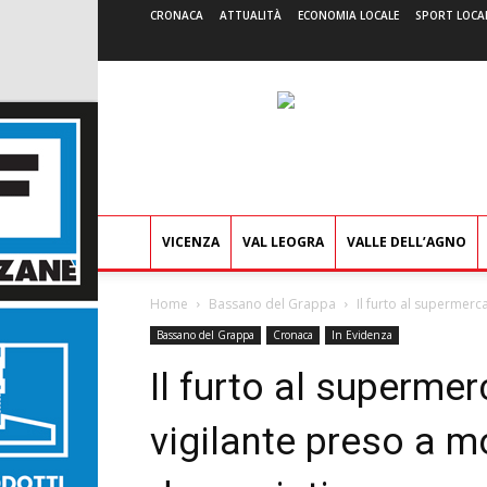
CRONACA
ATTUALITÀ
ECONOMIA LOCALE
SPORT LOCA
VICENZA
VAL LEOGRA
VALLE DELL’AGNO
Home
Bassano del Grappa
Il furto al supermerca
Bassano del Grappa
Cronaca
In Evidenza
Il furto al supermer
vigilante preso a m