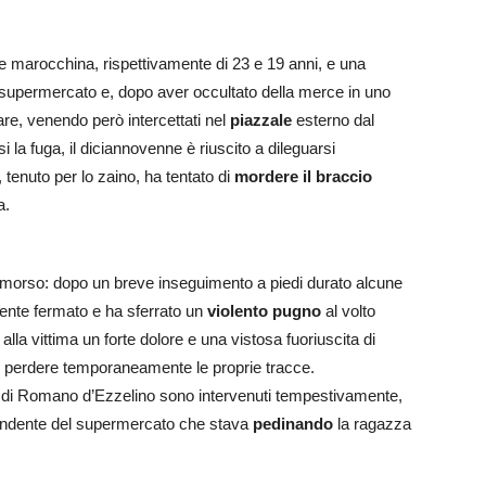
ine marocchina, rispettivamente di 23 e 19 anni, e una
el supermercato e, dopo aver occultato della merce in uno
e, venendo però intercettati nel
piazzale
esterno dal
i la fuga, il diciannovenne è riuscito a dileguarsi
tenuto per lo zaino, ha tentato di
mordere il braccio
a
.
i morso: d
opo un breve inseguimento a piedi durato alcune
mente fermato e ha sferrato un
violento pugno
al volto
alla vittima un forte dolore e una vistosa fuoriuscita di
ar perdere temporaneamente le proprie tracce
.
 e di Romano d’Ezzelino sono intervenuti tempestivamente,
ndente del supermercato che stava
pedinando
la ragazza