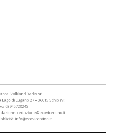
itore: Valliland Radio srl
a Lago di Lugano 27 – 36015 Schio (VI)
Iva 03945720245
edazione:
redazione@ecovicentino.it
bblicità:
info@ecovicentino.it