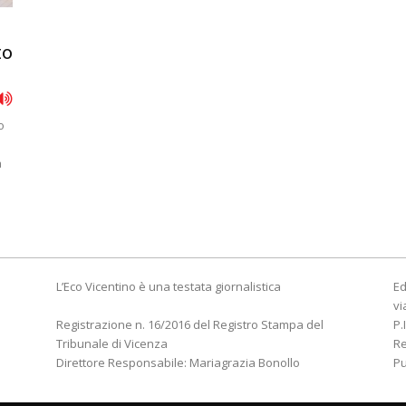
to
o
a
L’Eco Vicentino è una testata giornalistica
Ed
vi
Registrazione n. 16/2016 del Registro Stampa del
P.
Tribunale di Vicenza
R
Direttore Responsabile: Mariagrazia Bonollo
Pu