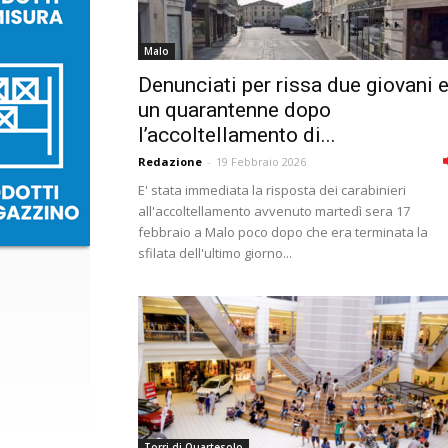
Malo
Denunciati per rissa due giovani 
un quarantenne dopo
l’accoltellamento di...
Redazione
-
19 Febbraio 2026
E' stata immediata la risposta dei carabinieri
all'accoltellamento avvenuto martedì sera 17
febbraio a Malo poco dopo che era terminata la
sfilata dell'ultimo giorno...
Torri di Quartesolo