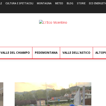
LE
CULTURA E SPETTACOLI
MONTAGNA
METEO
BLOG
STORIE
ECO ENERGETI
L'Eco
Vicentino
VALLE DEL CHIAMPO
PEDEMONTANA
VALLE DELL’ASTICO
ALTOP