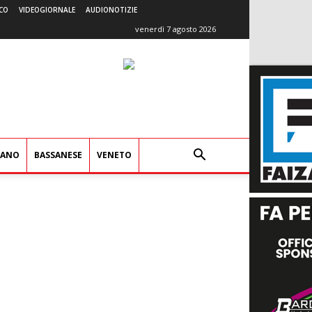
CO
VIDEOGIORNALE
AUDIONOTIZIE
venerdì 7 agosto 2026
IANO
BASSANESE
VENETO