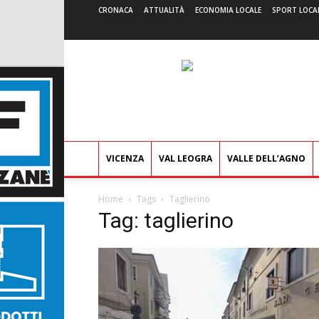
CRONACA
ATTUALITÀ
ECONOMIA LOCALE
SPORT LOCA
VICENZA
VAL LEOGRA
VALLE DELL’AGNO
Home
Tags
Taglierino
Tag: taglierino