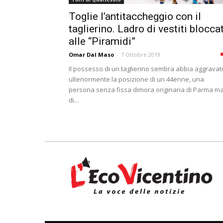
Toglie l’antitaccheggio con il
taglierino. Ladro di vestiti blocca
alle “Piramidi”
Omar Dal Maso
-
7 Ottobre 2019
Il possesso di un taglierino sembra abbia aggravat
ulteriormente la posizione di un 44enne, una
persona senza fissa dimora originaria di Parma m
di...