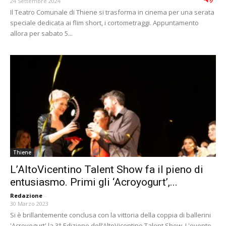
24 Settembre 2024
Il Teatro Comunale di Thiene si trasforma in cinema per una serata
speciale dedicata ai flim short, i cortometraggi. Appuntamento
allora per sabato 5...
Thiene
L’AltoVicentino Talent Show fa il pieno di
entusiasmo. Primi gli ‘Acroyogurt’,...
Redazione
-
30 Marzo 2023
Si è brillantemente conclusa con la vittoria della coppia di ballerini
'Acroyogurt' la 3° Edizione dell’AltoVicentino Talent Show. L'evento,