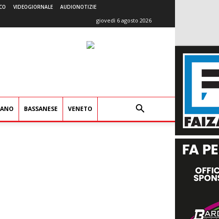
CO
VIDEOGIORNALE
AUDIONOTIZIE
giovedì 6 agosto 2026
IANO
BASSANESE
VENETO