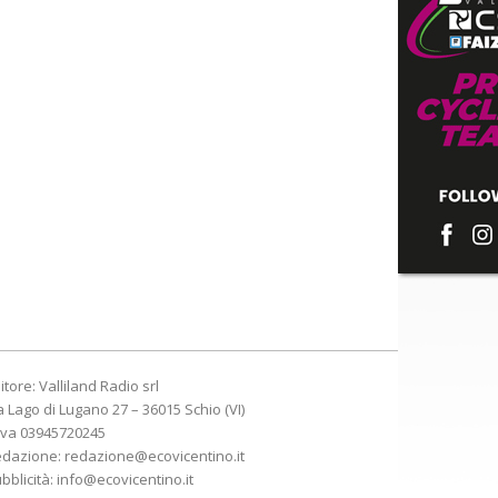
itore: Valliland Radio srl
a Lago di Lugano 27 – 36015 Schio (VI)
Iva 03945720245
edazione:
redazione@ecovicentino.it
bblicità:
info@ecovicentino.it