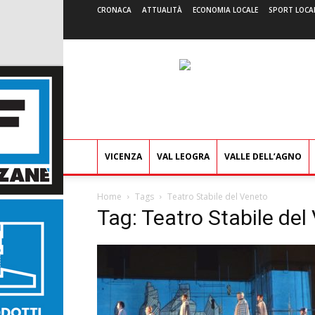
CRONACA
ATTUALITÀ
ECONOMIA LOCALE
SPORT LOCA
VICENZA
VAL LEOGRA
VALLE DELL’AGNO
Home
Tags
Teatro Stabile del Veneto
Tag: Teatro Stabile del