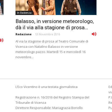
In Evidenza
Balasso, in versione meteorologo,
dà il via alla stagione di prosa...
Redazione
-
13 Novembre 2016
Al via la stagione di prosa al Teatro Comunale di
Vicenza con Natalino Balasso in versione
meteorologo pazzo. Martedì 15 e mercoledì 16
novembre...
L’Eco Vicentino è una testata giornalistica
Ed
vi
Registrazione n. 16/2016 del Registro Stampa del
P.
Tribunale di Vicenza
R
Direttore Responsabile: Mariagrazia Bonollo
Pu