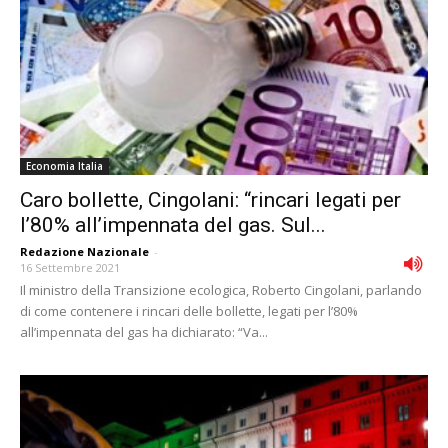
Economia Italia
Caro bollette, Cingolani: “rincari legati per
l’80% all’impennata del gas. Sul...
Redazione Nazionale
-
16 Settembre 2021
Il ministro della Transizione ecologica, Roberto Cingolani, parlando
di come contenere i rincari delle bollette, legati per l’80%
all’impennata del gas ha dichiarato: “Va...