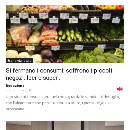
Economia locale
Si fermano i consumi: soffrono i piccoli
negozi. Iper e super...
Redazione
-
2 Dicembre 2016
Uno stop ai consumi per quel che riguarda le vendite al dettaglio,
con l'alimentare che però continua a tirare; i piccoli negozi di
prossimità...