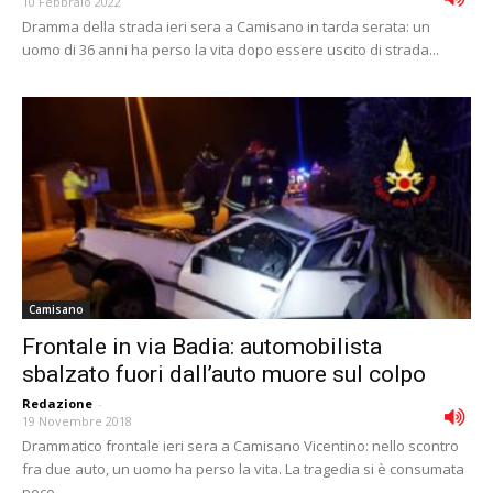
10 Febbraio 2022
Dramma della strada ieri sera a Camisano in tarda serata: un
uomo di 36 anni ha perso la vita dopo essere uscito di strada...
Camisano
Frontale in via Badia: automobilista
sbalzato fuori dall’auto muore sul colpo
Redazione
-
19 Novembre 2018
Drammatico frontale ieri sera a Camisano Vicentino: nello scontro
fra due auto, un uomo ha perso la vita. La tragedia si è consumata
poco...