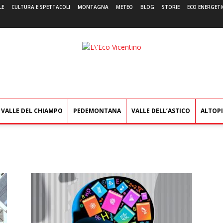
LE
CULTURA E SPETTACOLI
MONTAGNA
METEO
BLOG
STORIE
ECO ENERGETI
L'Eco
Vicentino
VALLE DEL CHIAMPO
PEDEMONTANA
VALLE DELL’ASTICO
ALTOP