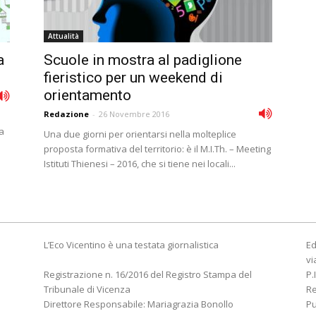
Attualità
a
Scuole in mostra al padiglione
fieristico per un weekend di
orientamento
Redazione
-
26 Novembre 2016
na
Una due giorni per orientarsi nella molteplice
proposta formativa del territorio: è il M.I.Th. – Meeting
Istituti Thienesi – 2016, che si tiene nei locali...
L’Eco Vicentino è una testata giornalistica
Ed
vi
Registrazione n. 16/2016 del Registro Stampa del
P.
Tribunale di Vicenza
R
Direttore Responsabile: Mariagrazia Bonollo
Pu