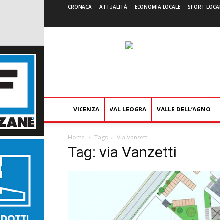
CRONACA
ATTUALITÀ
ECONOMIA LOCALE
SPORT LOCA
VICENZA
VAL LEOGRA
VALLE DELL’AGNO
Home
Tags
Via Vanzetti
Tag: via Vanzetti