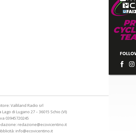
itore: Valliland Radio srl
a Lago di Lugano 27 – 36015 Schio (VI)
Iva 03945720245
edazione:
redazione@ecovicentino.it
bblicità:
info@ecovicentino.it