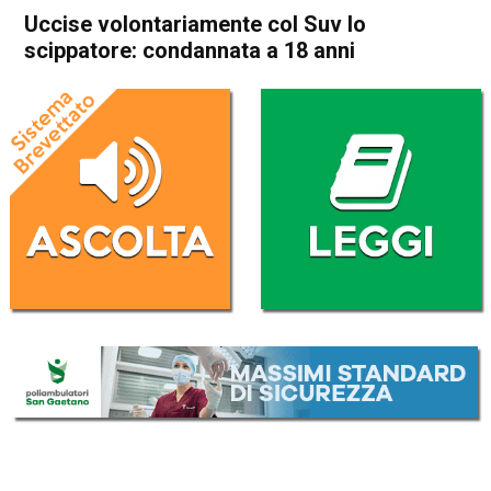
Uccise volontariamente col Suv lo
scippatore: condannata a 18 anni
Home
Cronaca Italia
Cronaca Italia
Uccise volontariamente col
Suv lo scippatore:
condannata a 18 anni
Da
Redazione Nazionale
11 Giugno 2026
(aggiornato il
11 Giugno 2026 17:47
)
ASCOLTA L'AUDIO