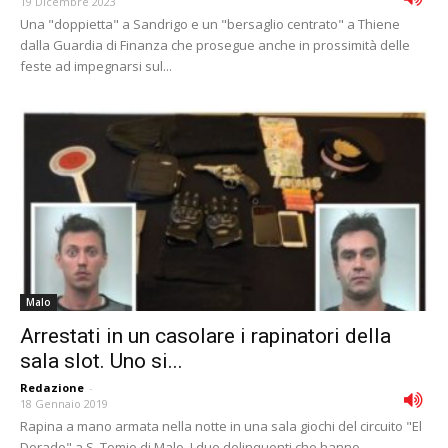
19 Dicembre 2023
Una "doppietta" a Sandrigo e un "bersaglio centrato" a Thiene
dalla Guardia di Finanza che prosegue anche in prossimità delle
feste ad impegnarsi sul...
Malo
Arrestati in un casolare i rapinatori della
sala slot. Uno si...
Redazione
-
18 Gennaio 2019
Rapina a mano armata nella notte in una sala giochi del circuito "El
Dorado" a S. Tomio di Malo. I due delinquenti che hanno...