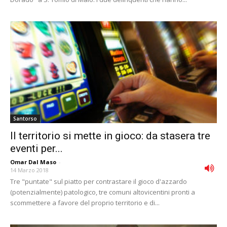
Santorso
Il territorio si mette in gioco: da stasera tre
eventi per...
Omar Dal Maso
-
14 Marzo 2018
Tre "puntate" sul piatto per contrastare il gioco d'azzardo
(potenzialmente) patologico, tre comuni altovicentini pronti a
scommettere a favore del proprio territorio e di...