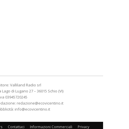
itore: Valliland Radio srl
a Lago di Lugano 27 – 36015 Schio (VI)
Iva 03945720245
edazione:
redazione@ecovicentino.it
bblicità:
info@ecovicentino.it
rs
Contattaci
Informazioni Commerciali
Privacy