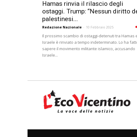
Hamas rinvia il rilascio degli
ostaggi. Trump: “Nessun diritto d
palestinesi...
Redazione Nazionale
-
10 Febbraio 2025
Il prossimo scambio di ostaggi-detenuti tra Hamas 
Israele è rinviato a tempo indeterminato. Lo ha fatt
sapere il movimento militante islamico, accusando
Israele...