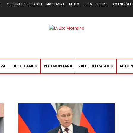
LE
CULTURA E SPETTACOLI
MONTAGNA
METEO
BLOG
STORIE
ECO ENERGETI
L'Eco
Vicentino
VALLE DEL CHIAMPO
PEDEMONTANA
VALLE DELL’ASTICO
ALTOP