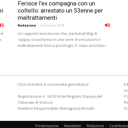
Ferisce l’ex compagna con un
ei
coltello: arrestato un 53enne per
maltrattamenti
Redazione
-
5 Febbraio 2018
ed
Un rapporto burrascoso che, dai banali litigi di
o
coppia, si trasforma in una serie di vessazioni e
maltrattamenti fisici e psicologici. E' stato arrestato...
L’Eco Vicentino è una testata giornalistica
Ed
vi
Registrazione n. 16/2016 del Registro Stampa del
P.
Tribunale di Vicenza
R
Direttore Responsabile: Mariagrazia Bonollo
Pu
Presentazione
Newsletter
Redazione
Contributo