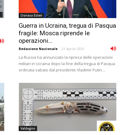
Cronaca Esteri
Guerra in Ucraina, tregua di Pasqua
fragile: Mosca riprende le
operazioni...
Redazione Nazionale
-
21 Aprile 2025
La Russia ha annunciato la ripresa delle operazioni
militari in Ucraina dopo la fine della tregua di Pasqua
ordinata sabato dal presidente Vladimir Putin....
Valdagno