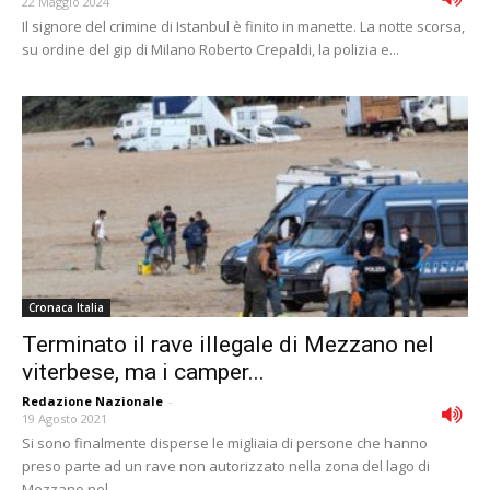
22 Maggio 2024
Il signore del crimine di Istanbul è finito in manette. La notte scorsa,
su ordine del gip di Milano Roberto Crepaldi, la polizia e...
Cronaca Italia
Terminato il rave illegale di Mezzano nel
viterbese, ma i camper...
Redazione Nazionale
-
19 Agosto 2021
Si sono finalmente disperse le migliaia di persone che hanno
preso parte ad un rave non autorizzato nella zona del lago di
Mezzano nel...