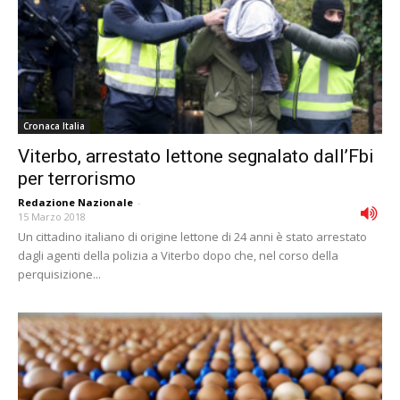
Cronaca Italia
Viterbo, arrestato lettone segnalato dall’Fbi
per terrorismo
Redazione Nazionale
-
15 Marzo 2018
Un cittadino italiano di origine lettone di 24 anni è stato arrestato
dagli agenti della polizia a Viterbo dopo che, nel corso della
perquisizione...