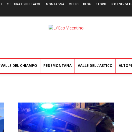
LE
CULTURA E SPETTACOLI
MONTAGNA
METEO
BLOG
STORIE
ECO ENERGETI
L'Eco
Vicentino
VALLE DEL CHIAMPO
PEDEMONTANA
VALLE DELL’ASTICO
ALTOP