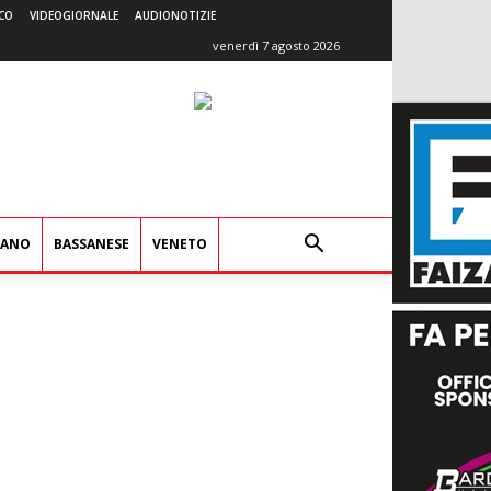
CO
VIDEOGIORNALE
AUDIONOTIZIE
venerdì 7 agosto 2026
IANO
BASSANESE
VENETO