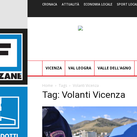
CRONACA
ATTUALITÀ
ECONOMIA LOCALE
SPORT LOCA
VICENZA
VAL LEOGRA
VALLE DELL’AGNO
Home
Tags
Volanti Vicenza
Tag: Volanti Vicenza