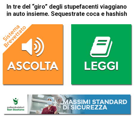
In tre del “giro” degli stupefacenti viaggiano
in auto insieme. Sequestrate coca e hashish
Home
Vicenza
Cronaca
In Evidenza
Noventa Vicentina
Longare
Vicenza
In tre del “giro” degli
stupefacenti viaggiano in
auto insieme. Sequestrate
coca e hashish
Da
Omar Dal Maso
27 Gennaio 2025
(aggiornato il
27 Gennaio 2025 19:31
)