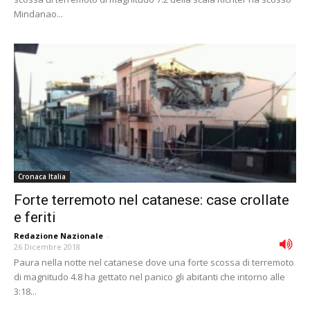
Mindanao...
Cronaca Italia
Forte terremoto nel catanese: case crollate
e feriti
Redazione Nazionale
-
26 Dicembre 2018
Paura nella notte nel catanese dove una forte scossa di terremoto
di magnitudo 4.8 ha gettato nel panico gli abitanti che intorno alle
3:18...