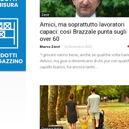
Zanè
Amici, ma soprattutto lavoratori
capaci: così Brazzale punta sugli
over 60
Marco Zorzi
-
12 Dicembre 2023
"I giovani vanno bene, anche se qualche volta ha
deluso, ma guai a dimenticarsi di chi, pur con qual
capello bianco, ha ancora tanto...
Cronaca Italia