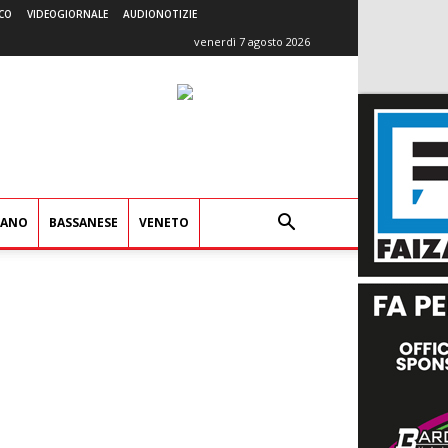
CO
VIDEOGIORNALE
AUDIONOTIZIE
venerdì 7 agosto 2026
IANO
BASSANESE
VENETO