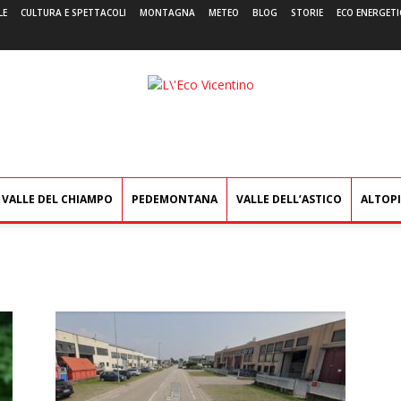
LE
CULTURA E SPETTACOLI
MONTAGNA
METEO
BLOG
STORIE
ECO ENERGETI
L'Eco
Vicentino
VALLE DEL CHIAMPO
PEDEMONTANA
VALLE DELL’ASTICO
ALTOP