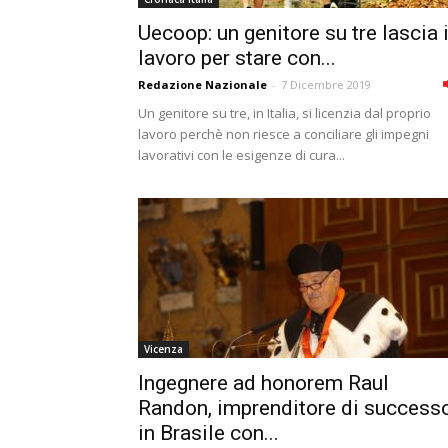
Uecoop: un genitore su tre lascia i
lavoro per stare con...
Redazione Nazionale
-
7 Dicembre 2019
Un genitore su tre, in Italia, si licenzia dal proprio
lavoro perchè non riesce a conciliare gli impegni
lavorativi con le esigenze di cura...
Vicenza
Ingegnere ad honorem Raul
Randon, imprenditore di success
in Brasile con...