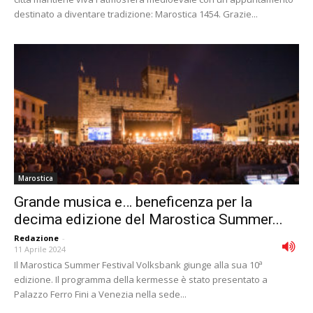
destinato a diventare tradizione: Marostica 1454. Grazie...
Marostica
Grande musica e… beneficenza per la
decima edizione del Marostica Summer...
Redazione
-
11 Aprile 2024
Il Marostica Summer Festival Volksbank giunge alla sua 10ª
edizione. Il programma della kermesse è stato presentato a
Palazzo Ferro Fini a Venezia nella sede...