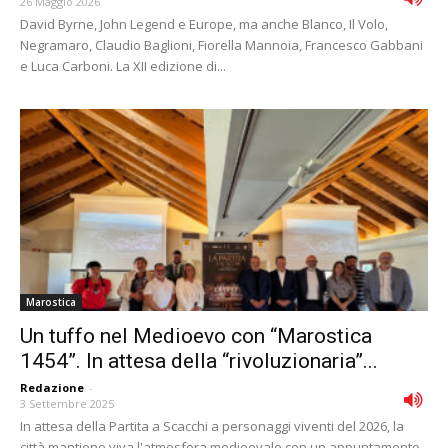
26 Maggio 2026
David Byrne, John Legend e Europe, ma anche Blanco, Il Volo,
Negramaro, Claudio Baglioni, Fiorella Mannoia, Francesco Gabbani
e Luca Carboni. La XII edizione di...
Marostica
Un tuffo nel Medioevo con “Marostica
1454”. In attesa della “rivoluzionaria”...
Redazione
-
3 Settembre 2025
In attesa della Partita a Scacchi a personaggi viventi del 2026, la
città mantiene viva l'atmosfera medioevale con un appuntamento