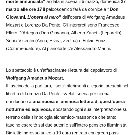
morte annunciata”
andata in scena il 6 marzo, domenica
27
marzo alle ore 17
il palcoscenico farà da cornice a
“Don
Giovanni.
L’opera al nero”
dall’opera di Wolfgang Amadeus
Mozart e Lorenzo Da Ponte. Gli interpreti sono Francesco
Ellero D’Artegna (Don Giovanni), Alberto Zanetti (Leporello),
Sonia Visentin (Anna, Elvira, Zerlina) e Fulvio Fonzi
(Commendatore). Al pianoforte c’è Alessandro Marini.
Lo spettacolo è un’affascinante rilettura del capolavoro di
Wolfgang Amadeus Mozart.
Il fascino della partitura, i sottili riferimenti allegorici presenti nel
libretto di Lorenzo Da Ponte, svelati scena per scena,
conducono a
una nuova e luminosa lettura di quest’opera
notturna ed equivoca,
spostando ogni sua interpretazione sul
terreno della simbologia alchemico-massonica che tanto
fascino esercitò sui due autori e sull’intero pensiero illuminista.
Biglietti: Ingresso unico a 10 euro (entrata con green pass