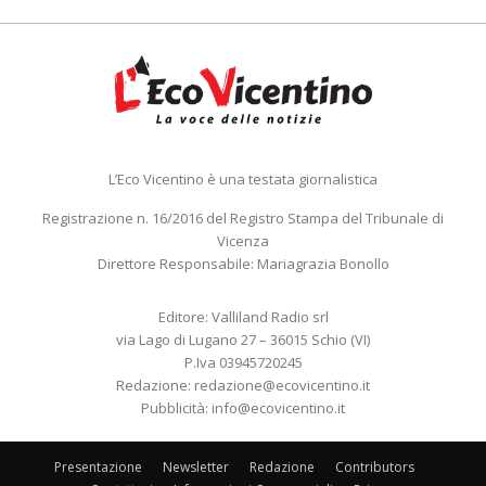
L’Eco Vicentino è una testata giornalistica
Registrazione n. 16/2016 del Registro Stampa del Tribunale di
Vicenza
Direttore Responsabile: Mariagrazia Bonollo
Editore: Valliland Radio srl
via Lago di Lugano 27 – 36015 Schio (VI)
P.Iva 03945720245
Redazione:
redazione@ecovicentino.it
Pubblicità:
info@ecovicentino.it
Presentazione
Newsletter
Redazione
Contributors