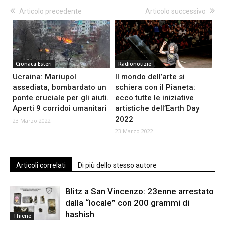
Articolo precedente
Articolo successivo
Cronaca Esteri
Radionotizie
Ucraina: Mariupol
Il mondo dell’arte si
assediata, bombardato un
schiera con il Pianeta:
ponte cruciale per gli aiuti.
ecco tutte le iniziative
Aperti 9 corridoi umanitari
artistiche dell’Earth Day
2022
23 Marzo 2022
23 Marzo 2022
Articoli correlati
Di più dello stesso autore
Blitz a San Vincenzo: 23enne arrestato
dalla “locale” con 200 grammi di
hashish
Thiene