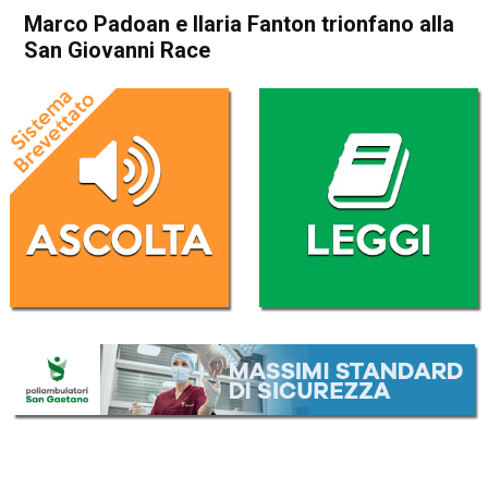
Marco Padoan e Ilaria Fanton trionfano alla
San Giovanni Race
Home
Thiene
Attualità
In Evidenza
Thiene
Marco Padoan e Ilaria Fanton
trionfano alla San Giovanni
Race
Da
Redazione
20 Giugno 2026
(aggiornato il
20 Giugno 2026 18:09
)
ASCOLTA L'AUDIO