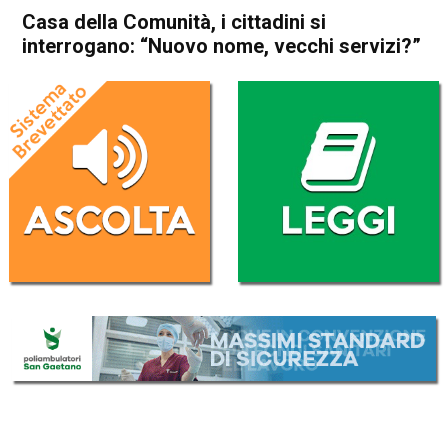
Casa della Comunità, i cittadini si
interrogano: “Nuovo nome, vecchi servizi?”
Home
Thiene
Arsiero
Thiene
Arsiero
Attualità
In Evidenza
Casa della Comunità, i
cittadini si interrogano:
“Nuovo nome, vecchi
servizi?”
Da
Marco Zorzi
24 Luglio 2025
(aggiornato il
25 Luglio 2025 7:52
)