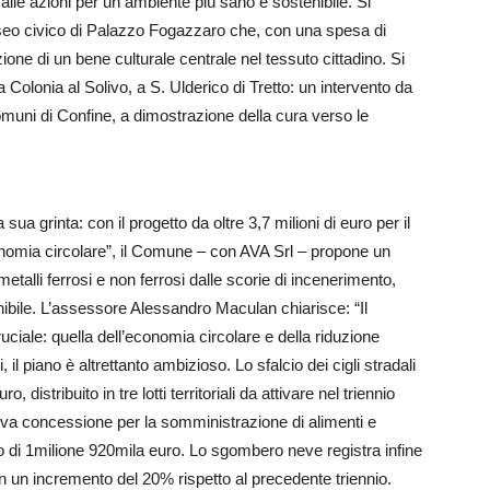
o alle azioni per un ambiente più sano e sostenibile. Si
Museo civico di Palazzo Fogazzaro che, con una spesa di
one di un bene culturale centrale nel tessuto cittadino. Si
Colonia al Solivo, a S. Ulderico di Tretto: un intervento da
omuni di Confine, a dimostrazione della cura verso le
ua grinta: con il progetto da oltre 3,7 milioni di euro per il
’economia circolare”, il Comune – con AVA Srl – propone un
etalli ferrosi e non ferrosi dalle scorie di incenerimento,
ibile. L’assessore Alessandro Maculan chiarisce: “Il
ciale: quella dell’economia circolare e della riduzione
 il piano è altrettanto ambizioso. Lo sfalcio dei cigli stradali
stribuito in tre lotti territoriali da attivare nel triennio
va concessione per la somministrazione di alimenti e
 di 1milione 920mila euro. Lo sgombero neve registra infine
n un incremento del 20% rispetto al precedente triennio.