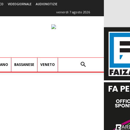
CO
VIDEOGIORNALE
AUDIONOTIZIE
venerdì 7 agosto 2026
IANO
BASSANESE
VENETO