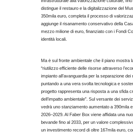
infrastrutturale alla valorizzazione culturale, fin
distingue il restauro e la digitalizzazione del 
350mila euro, completa il processo di valorizzazi
aggiunge il risanamento conservativo della Casa 
mezzo milione di euro, finanziato con i Fondi C
identità locali.
Ma è sul fronte ambientale che il piano mostra la s
“riutilizzo efficiente delle risorse attraverso l
impianto all’avanguardia per la separazione dei m
puntando a una vera svolta tecnologica e sosten
progetto rappresenta una risposta a una sfida cru
dell’impatto ambientale”. Sul versante dei servizi,
vedrà uno stanziamento aumentato a 390mila euro, di
2026–2029. Al Faber Box viene affidata una nuo
bevande fino al 2033, per un valore complessivo
un investimento record di oltre 167mila euro, co