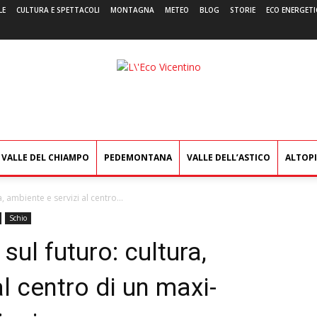
LE
CULTURA E SPETTACOLI
MONTAGNA
METEO
BLOG
STORIE
ECO ENERGETI
L'Eco
Vicentino
VALLE DEL CHIAMPO
PEDEMONTANA
VALLE DELL’ASTICO
ALTOP
a, ambiente e servizi al centro...
Schio
 sul futuro: cultura,
l centro di un maxi-