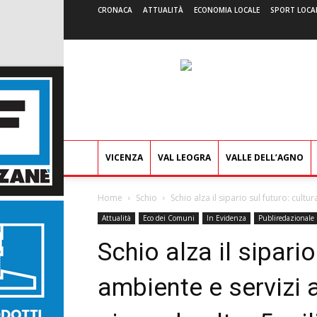
CRONACA
ATTUALITÀ
ECONOMIA LOCALE
SPORT LOCA
VICENZA
VAL LEOGRA
VALLE DELL’AGNO
Home
Schio
Schio alza il sipario sul futuro: cultur
Attualità
Eco dei Comuni
In Evidenza
Publiredazionale
Schio alza il sipario
ambiente e servizi a