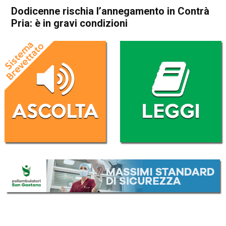
Dodicenne rischia l’annegamento in Contrà
Pria: è in gravi condizioni
Home
Thiene
Arsiero
Thiene
Arsiero
Cronaca
In Evidenza
Dodicenne rischia
l’annegamento in Contrà Pria:
è in gravi condizioni
Da
Mariagrazia Bonollo
18 Luglio 2024
(aggiornato il
18 Luglio 2024 23:14
)
ASCOLTA L'AUDIO