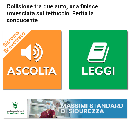
Collisione tra due auto, una finisce
rovesciata sul tettuccio. Ferita la
conducente
Home
Thiene
Breganze
Thiene
Breganze
Cronaca
In Evidenza
Collisione tra due auto, una
finisce rovesciata sul
tettuccio. Ferita la
conducente
Da
Omar Dal Maso
31 Marzo 2022
(aggiornato il
31 Marzo 2022 15:37
)