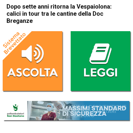
Dopo sette anni ritorna la Vespaiolona:
calici in tour tra le cantine della Doc
Breganze
Home
Thiene
Breganze
Attualità
Thiene
Breganze
In Evidenza
Dopo sette anni ritorna la
Vespaiolona: calici in tour tra
le cantine della Doc Breganze
Da
Redazione
12 Maggio 2026
(aggiornato il
12 Maggio 2026 13:54
)
ASCOLTA L'AUDIO