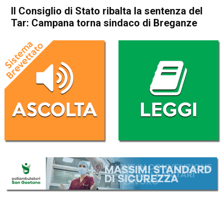
Il Consiglio di Stato ribalta la sentenza del
Tar: Campana torna sindaco di Breganze
Home
Thiene
Breganze
Thiene
Breganze
Cronaca
In Evidenza
Il Consiglio di Stato ribalta la
sentenza del Tar: Campana
torna sindaco di Breganze
Da
Mariagrazia Bonollo
2 Novembre 2020
(aggiornato il
2 Novembre 2020 19:35
)
ASCOLTA L'AUDIO