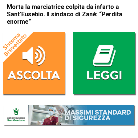
Morta la marciatrice colpita da infarto a
Sant’Eusebio. Il sindaco di Zanè: “Perdita
enorme”
Home
Thiene
Breganze
Thiene
Breganze
Cronaca
In Evidenza
Morta la marciatrice colpita
da infarto a Sant’Eusebio. Il
sindaco di Zanè: “Perdita
enorme”
Da
Mariagrazia Bonollo
18 Ottobre 2017
(aggiornato il
19 Ottobre 2017 10:04
)