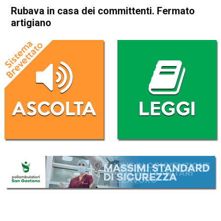
Rubava in casa dei committenti. Fermato
artigiano
Home
Vicenza
Cronaca
In Evidenza
Vicenza
Rubava in casa dei
committenti. Fermato
artigiano
Da
Redazione
18 Ottobre 2017
(aggiornato il
19 Ottobre 2017 10:06
)
ASCOLTA L'AUDIO