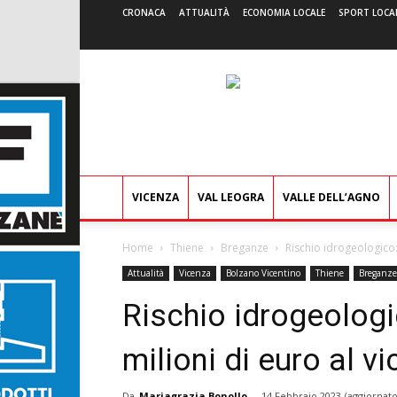
CRONACA
ATTUALITÀ
ECONOMIA LOCALE
SPORT LOCA
VICENZA
VAL LEOGRA
VALLE DELL’AGNO
Home
Thiene
Breganze
Rischio idrogeologico:
Attualità
Vicenza
Bolzano Vicentino
Thiene
Breganze
Rischio idrogeologi
milioni di euro al v
Da
Mariagrazia Bonollo
-
14 Febbraio 2023
(aggiornato