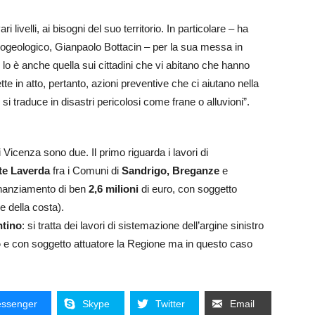
livelli, ai bisogni del suo territorio. In particolare – ha
drogeologico, Gianpaolo Bottacin – per la sua messa in
 lo è anche quella sui cittadini che vi abitano che hanno
tte in atto, pertanto, azioni preventive che ci aiutano nella
 si traduce in disastri pericolosi come frane o alluvioni”.
 di Vicenza sono due. Il primo riguarda i lavori di
nte Laverda
fra i Comuni di
Sandrigo, Breganze
e
finanziamento di ben
2,6 milioni
di euro, con soggetto
e della costa).
ntino
: si tratta dei lavori di sistemazione dell’argine sinistro
o
e con soggetto attuatore la Regione ma in questo caso
ssenger
Skype
Twitter
Email