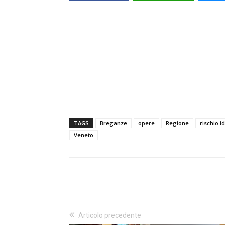
TAGS
Breganze
opere
Regione
rischio 
Veneto
Articolo precedente