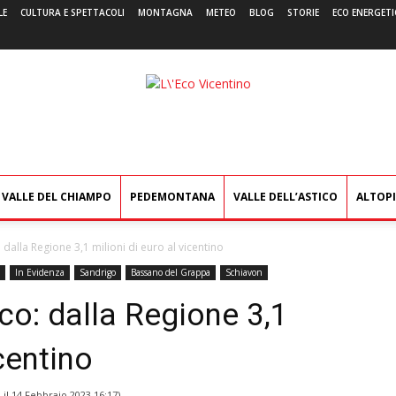
LE
CULTURA E SPETTACOLI
MONTAGNA
METEO
BLOG
STORIE
ECO ENERGETI
L'Eco
Vicentino
VALLE DEL CHIAMPO
PEDEMONTANA
VALLE DELL’ASTICO
ALTOP
 dalla Regione 3,1 milioni di euro al vicentino
In Evidenza
Sandrigo
Bassano del Grappa
Schiavon
co: dalla Regione 3,1
icentino
 il
14 Febbraio 2023 16:17
)