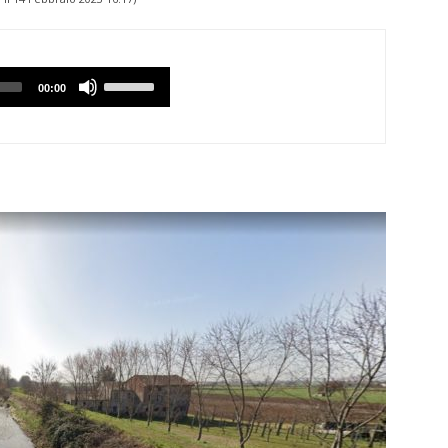
Utilizzare
00:00
i
tasti
Freccia
Su/Giù
per
aumentare
o
diminuire
il
volume.