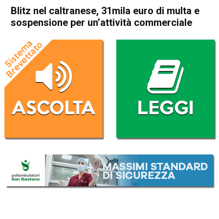
Blitz nel caltranese, 31mila euro di multa e
sospensione per un’attività commerciale
Home
Thiene
Caltrano
Thiene
Caltrano
Cronaca
In Evidenza
Blitz nel caltranese, 31mila
euro di multa e sospensione
per un’attività commerciale
Da
Redazione
30 Novembre 2024
(aggiornato il
30 Novembre 2024 17:49
)
ASCOLTA L'AUDIO