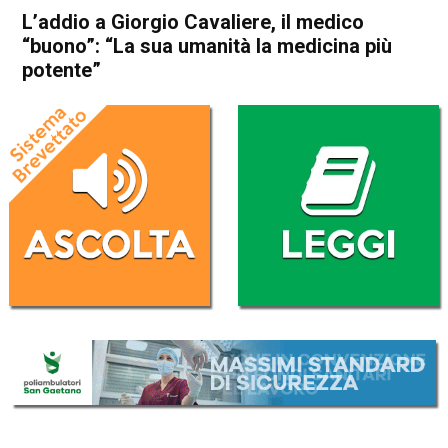
L’addio a Giorgio Cavaliere, il medico
“buono”: “La sua umanità la medicina più
potente”
Home
Thiene
Calvene
Thiene
Calvene
Cronaca
In Evidenza
L’addio a Giorgio Cavaliere, il
medico “buono”: “La sua
umanità la medicina più
potente”
Da
Marco Zorzi
4 Agosto 2025
(aggiornato il
5 Agosto 2025 7:49
)