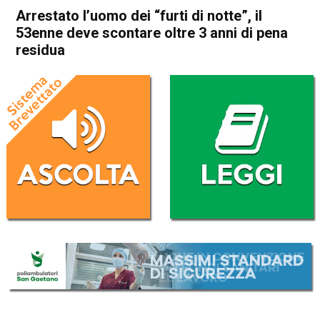
Arrestato l’uomo dei “furti di notte”, il
53enne deve scontare oltre 3 anni di pena
residua
Home
Thiene
Carrè
Thiene
Carrè
Chiuppano
Cronaca
In Evidenza
Arrestato l’uomo dei “furti di
notte”, il 53enne deve
scontare oltre 3 anni di pena
residua
Da
Enrico Pigato
24 Giugno 2022
(aggiornato il
24 Giugno 2022 17:30
)