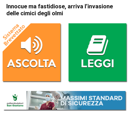
Innocue ma fastidiose, arriva l’invasione
delle cimici degli olmi
Home
Vicenza
Attualità
In Evidenza
Vicenza
Innocue ma fastidiose, arriva
l’invasione delle cimici degli
olmi
Da
Enrico Pigato
24 Giugno 2022
(aggiornato il
24 Giugno 2022 17:53
)
ASCOLTA L'AUDIO