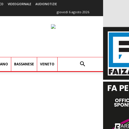
CO
VIDEOGIORNALE
AUDIONOTIZIE
giovedì 6 agosto 2026
IANO
BASSANESE
VENETO