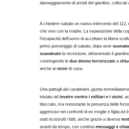
danneggiamento di arredi del giardino, collocati a
A chiedere sabato un nuovo intervento del 112, n
che vive con la madre. La separazione della cop
l’incapacità dell’uomo di accettare la libera scel
primo pomeriggio di sabato, dopo aver
suonato
scavalcato
la recinzione, attraversato il giardi
costringendo le
due donne terrorizzate
a
chiu
anche ai
vicini
di casa.
Una pattugli dei carabinieri, giunta immediatamen
iniziato ad
inveire contro i militari e i vicini
, a
bloccato, ma nonostante la presenza delle forze 
aggressivi nei confronti di ex moglie e figlia 
stati ricostruiti i fatti, anche grazie a diverse
tes
avanti da tempo, con continui
messaggi e chia