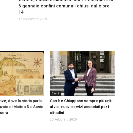
6 gennaio confini comunali chiusi dalle ore
14
17 Dicembre 2020
Carrè
ze, dove la storia parla:
Carrè e Chiuppano sempre più uniti:
ovato di Matteo Dal Santo
al via i nuovi servizi associati per i
asera
cittadini
25 Febbraio 2026