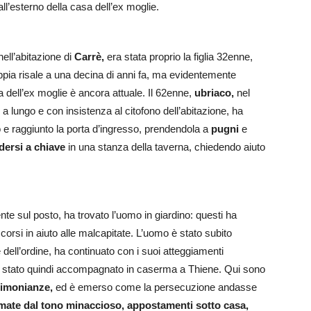
ll’esterno della casa dell’ex moglie.
ell’abitazione di
Carrè,
era stata proprio la figlia 32enne,
pia risale a una decina di anni fa, ma evidentemente
ta dell’ex moglie è ancora attuale. Il 62enne,
ubriaco,
nel
a lungo e con insistenza al citofono dell’abitazione, ha
no e raggiunto la porta d’ingresso, prendendola a
pugni
e
dersi a chiave
in una stanza della taverna, chiedendo aiuto
te sul posto, ha trovato l’uomo in giardino: questi ha
ccorsi in aiuto alle malcapitate. L’uomo è stato subito
dell’ordine, ha continuato con i suoi atteggiamenti
ed è stato quindi accompagnato in caserma a Thiene. Qui sono
timonianze,
ed è emerso come la persecuzione andasse
mate dal tono minaccioso, appostamenti sotto casa,