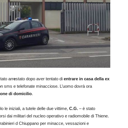
tato arr
e
stato dopo aver tentato di
entrare in casa della ex
n sms e telefonate minacciose. L’uomo dovrà ora
ione di domicilio
.
le iniziali, a tutele delle due vittime,
C.G.
– è stato
rsi dai militari del nucleo operativo e radiomobile di Thiene.
carabinieri d Chiuppano per minacce, vessazioni e