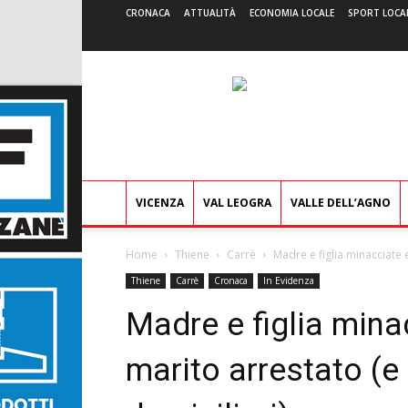
CRONACA
ATTUALITÀ
ECONOMIA LOCALE
SPORT LOCA
VICENZA
VAL LEOGRA
VALLE DELL’AGNO
Home
Thiene
Carrè
Madre e figlia minacciate 
Thiene
Carrè
Cronaca
In Evidenza
Madre e figlia mina
marito arrestato (e