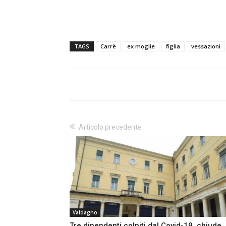
TAGS
Carrè
ex moglie
figlia
vessazioni
Articolo precedente
Valdagno
Tre dipendenti colpiti dal Covid-19, chiude