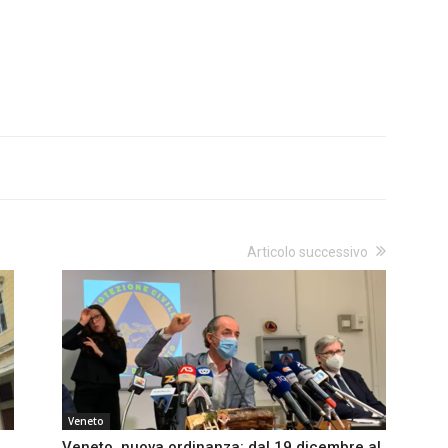
Articolo successivo
Veneto
Veneto, nuova ordinanza: dal 19 dicembre al