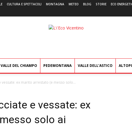
LE
CULTURA E SPETTACOLI
MONTAGNA
METEO
BLOG
STORIE
ECO ENERGETI
L'Eco
Vicentino
VALLE DEL CHIAMPO
PEDEMONTANA
VALLE DELL’ASTICO
ALTOP
e vessate: ex marito arrestato (e messo solo...
cciate e vessate: ex
 messo solo ai