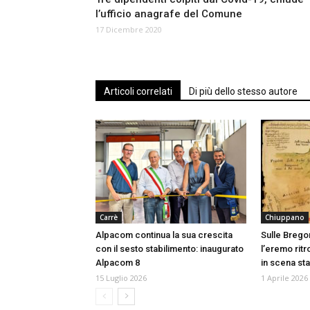
l’ufficio anagrafe del Comune
17 Dicembre 2020
Articoli correlati
Di più dello stesso autore
Carrè
Chiuppano
Alpacom continua la sua crescita
Sulle Bregon
con il sesto stabilimento: inaugurato
l’eremo ritr
Alpacom 8
in scena st
15 Luglio 2026
1 Aprile 2026