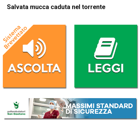
Salvata mucca caduta nel torrente
Home
Thiene
Arsiero
Thiene
Arsiero
Cronaca
In Evidenza
Salvata mucca caduta nel
torrente
Da
Redazione
22 Giugno 2019
(aggiornato il
22 Giugno 2019 23:32
)
ASCOLTA L'AUDIO
Lettore
00:00
00:00