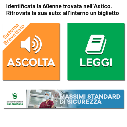
Identificata la 60enne trovata nell’Astico.
Ritrovata la sua auto: all’interno un biglietto
Home
Thiene
Cogollo del Cengio
Thiene
Cogollo del Cengio
Cronaca
In Evidenza
Identificata la 60enne trovata
nell’Astico. Ritrovata la sua
auto: all’interno un biglietto
Da
Omar Dal Maso
11 Marzo 2021
(aggiornato il
11 Marzo 2021 18:38
)
ASCOLTA L'AUDIO