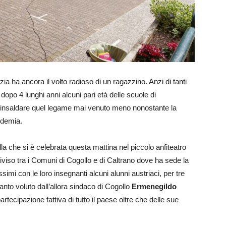
ia ha ancora il volto radioso di un ragazzino. Anzi di tanti
opo 4 lunghi anni alcuni pari età delle scuole di
r rinsaldare quel legame mai venuto meno nonostante la
ndemia.
uella che si è celebrata questa mattina nel piccolo anfiteatro
diviso tra i Comuni di Cogollo e di Caltrano dove ha sede la
imi con le loro insegnanti alcuni alunni austriaci, per tre
anto voluto dall’allora sindaco di Cogollo
Ermenegildo
rtecipazione fattiva di tutto il paese oltre che delle sue