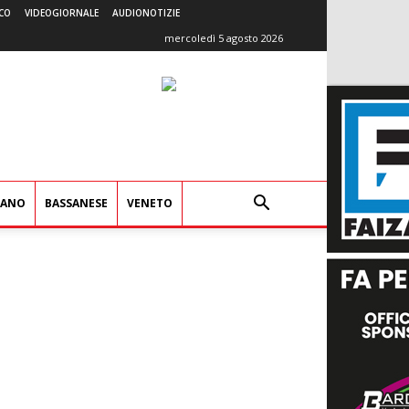
CO
VIDEOGIORNALE
AUDIONOTIZIE
mercoledì 5 agosto 2026
IANO
BASSANESE
VENETO