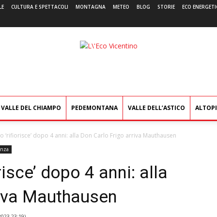
LE
CULTURA E SPETTACOLI
MONTAGNA
METEO
BLOG
STORIE
ECO ENERGETI
L'Eco
Vicentino
VALLE DEL CHIAMPO
PEDEMONTANA
VALLE DELL’ASTICO
ALTOP
io ‘rifiorisce’ dopo 4 anni: alla Don Carlo Frigo arriva Mauthausen
enza
risce’ dopo 4 anni: alla
riva Mauthausen
2023 23:19
)