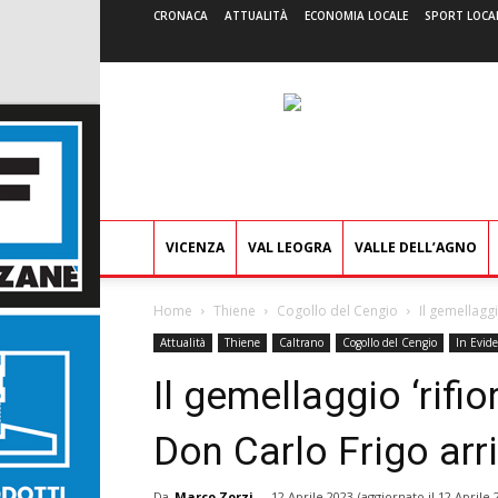
CRONACA
ATTUALITÀ
ECONOMIA LOCALE
SPORT LOCA
VICENZA
VAL LEOGRA
VALLE DELL’AGNO
Home
Thiene
Cogollo del Cengio
Il gemellagg
Attualità
Thiene
Caltrano
Cogollo del Cengio
In Evid
Il gemellaggio ‘rifio
Don Carlo Frigo ar
Da
Marco Zorzi
-
12 Aprile 2023
(aggiornato il
12 Aprile 