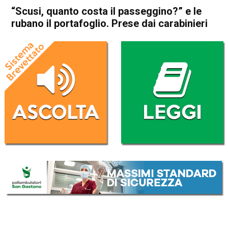
“Scusi, quanto costa il passeggino?” e le
rubano il portafoglio. Prese dai carabinieri
Home
Thiene
Cogollo del Cengio
Thiene
Cogollo del Cengio
Cronaca
In Evidenza
“Scusi, quanto costa il
passeggino?” e le rubano il
portafoglio. Prese dai
carabinieri
Da
Redazione
26 Ottobre 2017
(aggiornato il
26 Ottobre 2017 9:46
)